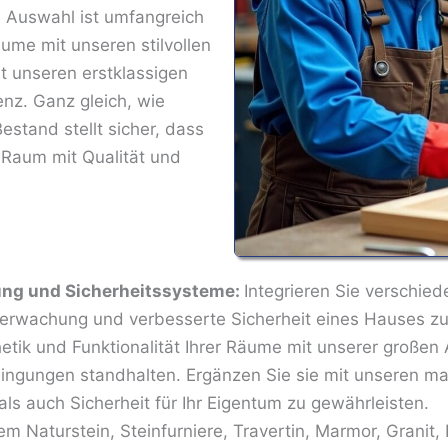
 Auswahl ist umfangreich
ume mit unseren stilvollen
 unseren erstklassigen
ienz. Ganz gleich, wie
Bestand stellt sicher, dass
 Raum mit Qualität und
rung und Sicherheitssysteme:
Integrieren Sie verschie
Überwachung und verbesserte Sicherheit eines Hauses z
etik und Funktionalität Ihrer Räume mit unserer große
edingungen standhalten. Ergänzen Sie sie mit unseren 
s auch Sicherheit für Ihr Eigentum zu gewährleisten.
lem Naturstein, Steinfurniere, Travertin, Marmor, Granit,