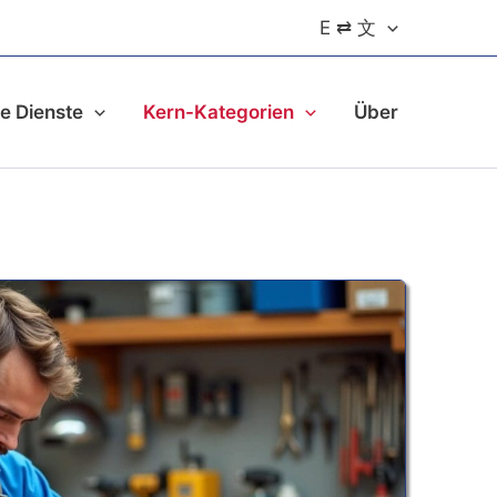
E ⇄ 文
e Dienste
Kern-Kategorien
Über